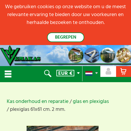
We gebruiken cookies op onze website om u de meest
relevante ervaring te bieden door uw voorkeuren en
herhaalde bezoeken te onthouden.
BEGREPEN
EUR
€
Kas onderhoud en reparatie
glas en plexiglas
plexiglas 61x61 cm. 2 mm.