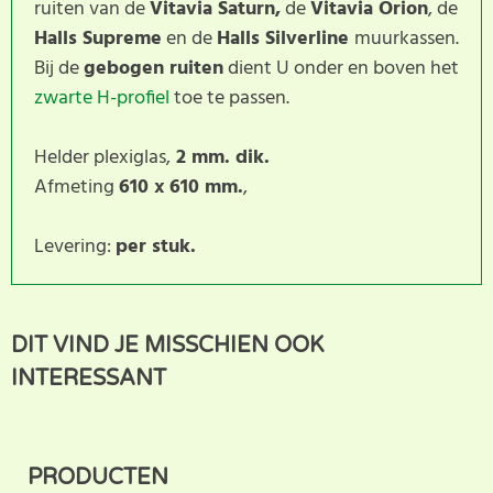
ruiten van de
Vitavia Saturn,
de
Vitavia Orion
, de
Halls Supreme
en de
Halls Silverline
muurkassen.
Bij de
gebogen ruiten
dient U onder en boven het
zwarte H-profiel
toe te passen.
Helder plexiglas,
2 mm. dik.
Afmeting
610 x 610 mm.
,
Levering:
per stuk.
Dit product heeft nog geen
SCHRIJF BEOORDELING
DIT VIND JE MISSCHIEN OOK
klantbeoordeling. U helpt
INTERESSANT
anderen met hun keuze door uw ervaring te delen.
Schrijf als eerste een beoordeling voor dit product.
PRODUCTEN