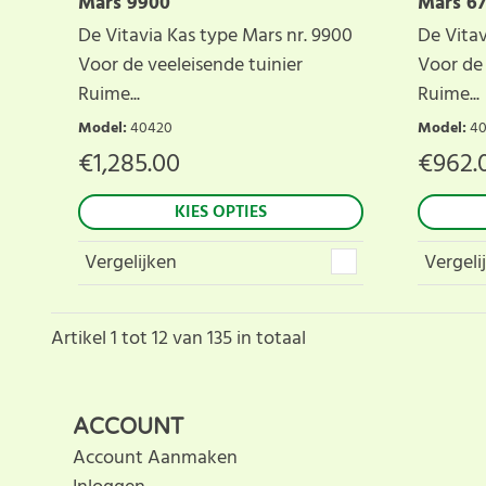
Mars 9900
Mars 6
De Vitavia Kas type Mars nr. 9900
De Vitav
Voor de veeleisende tuinier
Voor de
Ruime...
Ruime...
Model
:
40420
Model
:
4
€
1,285.00
€
962.
KIES OPTIES
Vergelijken
Vergeli
Artikel
1
tot
12
van
135
in totaal
ACCOUNT
Account Aanmaken