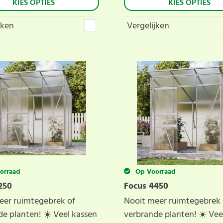
KIES OPTIES
KIES OPTIES
jken
Vergelijken
orraad
Op Voorraad
250
Focus 4450
eer ruimtegebrek of
Nooit meer ruimtegebrek 
e planten! ☀️ Veel kassen
verbrande planten! ☀️ Vee