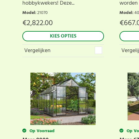
hobbykwekers! Deze...
worden t
Model
:
21070
Model
:
4
€
2,822.00
€
667.
KIES OPTIES
Vergelijken
Vergeli
Op Voorraad
Op Vo