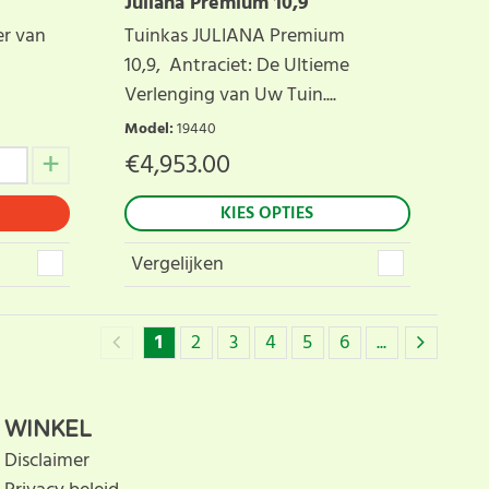
Juliana Premium 10,9
er van
Tuinkas JULIANA Premium
10,9, Antraciet: De Ultieme
Verlenging van Uw Tuin....
Model
:
19440
€
4,953.00
KIES OPTIES
Vergelijken
1
2
3
4
5
6
...
WINKEL
Disclaimer