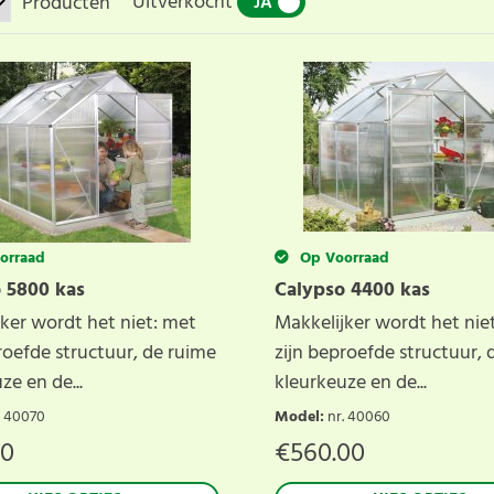
Uitverkocht
Producten
JA
NEE
orraad
Op Voorraad
 5800 kas
Calypso 4400 kas
ker wordt het niet: met
Makkelijker wordt het nie
roefde structuur, de ruime
zijn beproefde structuur, 
ze en de...
kleurkeuze en de...
. 40070
Model
:
nr. 40060
00
€
560.00