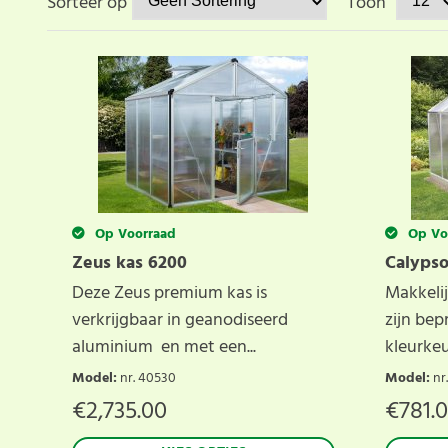
Sorteer op
Toon
Op Voorraad
Op Vo
Zeus kas 6200
Calypso
Deze Zeus premium kas is
Makkelij
verkrijgbaar in geanodiseerd
zijn bep
aluminium en met een...
kleurkeu
Model
:
nr. 40530
Model
:
nr
€
2,735.00
€
781.