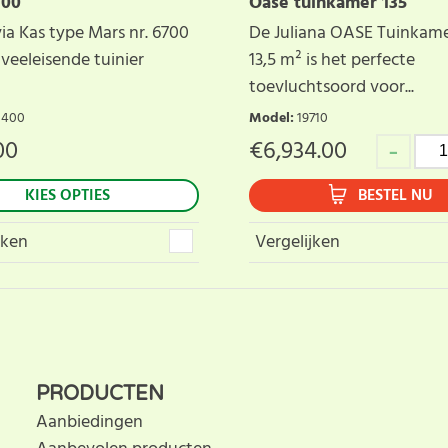
700
Oase tuinkamer 135
ia Kas type Mars nr. 6700
De Juliana OASE Tuinkam
 veeleisende tuinier
13,5 m² is het perfecte
toevluchtsoord voor...
0400
Model
:
19710
00
€
6,934.00
KIES OPTIES
BESTEL NU
jken
Vergelijken
PRODUCTEN
Aanbiedingen