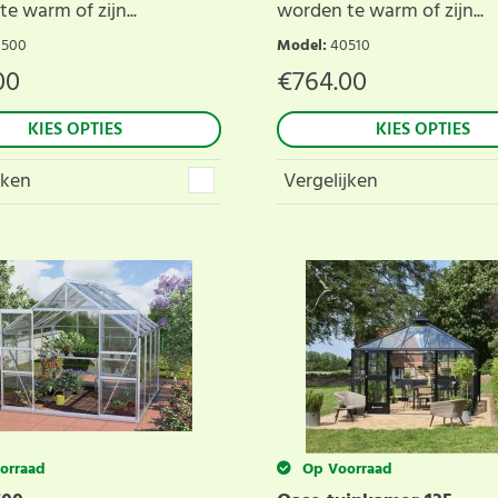
e warm of zijn...
worden te warm of zijn...
0500
Model
:
40510
00
€
764.00
KIES OPTIES
KIES OPTIES
jken
Vergelijken
orraad
Op Voorraad