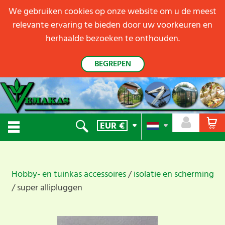
We gebruiken cookies op onze website om u de meest
relevante ervaring te bieden door uw voorkeuren en
herhaalde bezoeken te onthouden.
BEGREPEN
EUR
€
Hobby- en tuinkas accessoires
isolatie en scherming
super allipluggen