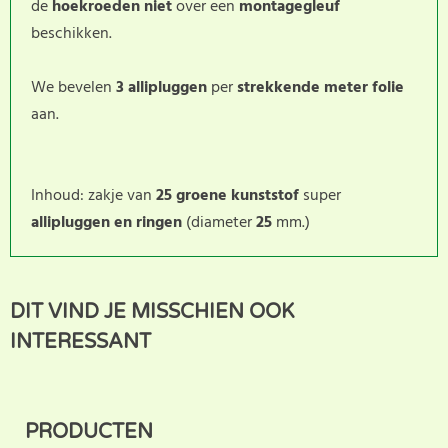
de
hoekroeden
niet
over een
montagegleuf
beschikken.
We bevelen
3 allipluggen
per
strekkende meter folie
aan.
Inhoud: zakje van
25 groene kunststof
super
allipluggen en ringen
(diameter
25
mm.)
Dit product heeft nog geen
SCHRIJF BEOORDELING
DIT VIND JE MISSCHIEN OOK
klantbeoordeling. U helpt
INTERESSANT
anderen met hun keuze door uw ervaring te delen.
Schrijf als eerste een beoordeling voor dit product.
PRODUCTEN