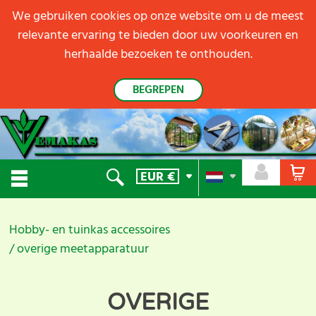
We gebruiken cookies op onze website om u de meest
relevante ervaring te bieden door uw voorkeuren en
herhaalde bezoeken te onthouden.
BEGREPEN
EUR
€
Hobby- en tuinkas accessoires
overige meetapparatuur
OVERIGE