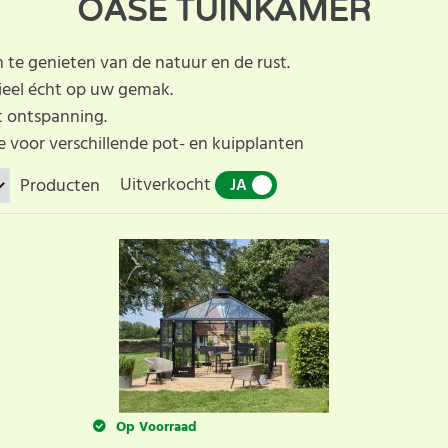
OASE TUINKAMER
en te genieten van de natuur en de rust.
prieel écht op uw gemak.
t ontspanning.
e voor verschillende pot- en kuipplanten
Uitverkocht
Producten
JA
NEE
Op Voorraad