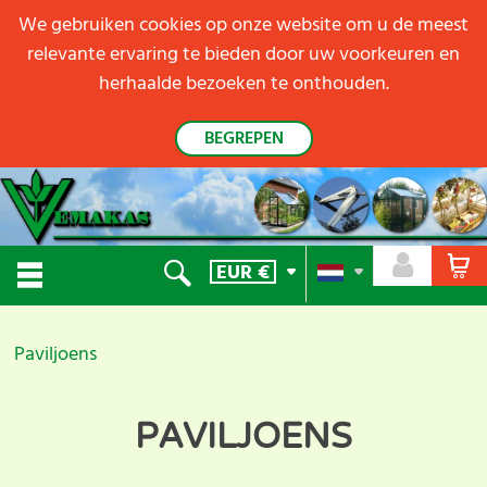
We gebruiken cookies op onze website om u de meest
relevante ervaring te bieden door uw voorkeuren en
herhaalde bezoeken te onthouden.
BEGREPEN
EUR
€
Paviljoens
PAVILJOENS