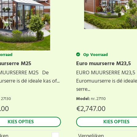
orraad
Op Voorraad
uurserre M25
Euro muurserre M23,5
UURSERRE M25 De
EURO MUURSERRE M23,5
serre is dé ideale kas of...
Euromuurserre is dé ideale
serre...
. 27130
Model
:
nr. 27110
.00
€
2,747.00
KIES OPTIES
KIES OPTIES
jken
Vergelijken