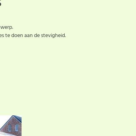
S
twerp.
s te doen aan de stevigheid.