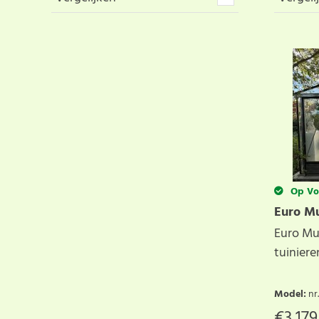
Op Vo
Euro M
Euro Mu
tuinier
Model
:
nr
€
3,179