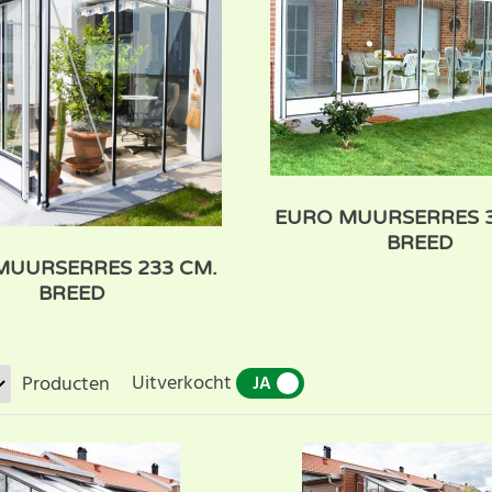
EURO MUURSERRES 3
BREED
MUURSERRES 233 CM.
BREED
Uitverkocht
Producten
JA
NEE