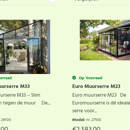
orraad
Op Voorraad
uurserre M33
Euro Muurserre M23
urserre M33 – Slim
Euro muurserre M23 De
en tegen de muur De...
Euromuurserre is dé ideale
serre voor...
. 29100
Model
:
nr. 27100
.00
€
2,583.00