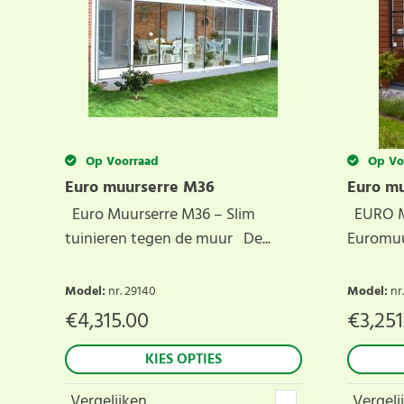
Op Voorraad
Op Vo
Euro muurserre M36
Euro m
Euro Muurserre M36 – Slim
EURO M
tuinieren tegen de muur De...
Euromuur
Model
:
nr. 29140
Model
:
nr
€
4,315.00
€
3,251
KIES OPTIES
Vergelijken
Vergeli