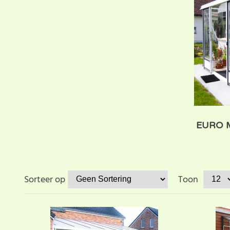
EURO 
Sorteer op
Toon