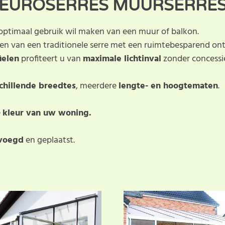
EUROSERRES MUURSERRE
e optimaal gebruik wil maken van een muur of balkon.
 van een traditionele serre met een ruimtebesparend on
ielen
profiteert u van
maximale lichtinval
zonder concessie
chillende breedtes
, meerdere
lengte- en hoogtematen
.
e
kleur van uw woning.
voegd
en geplaatst.