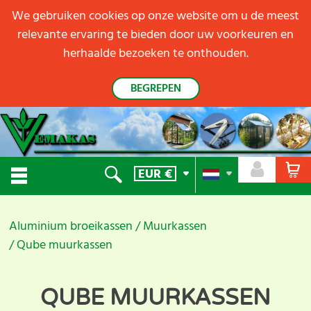
We gebruiken cookies op onze website om u de meest
relevante ervaring te bieden door uw voorkeuren en
herhaalde bezoeken te onthouden.
BEGREPEN
EUR
€
Aluminium broeikassen
Muurkassen
Qube muurkassen
QUBE MUURKASSEN