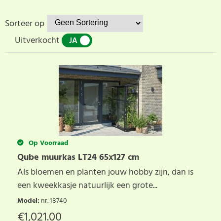
Sorteer op
Uitverkocht
JA
NEE
Op Voorraad
Qube muurkas LT24 65x127 cm
Als bloemen en planten jouw hobby zijn, dan is
een kweekkasje natuurlijk een grote...
Model
:
nr. 18740
€
1,021.00