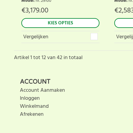
Model
:
nr. 29100
Model
:
nr
€
3,179.00
€
2,58
KIES OPTIES
Vergelijken
Vergeli
Artikel
1
tot
12
van
42
in totaal
ACCOUNT
Account Aanmaken
Inloggen
Winkelmand
Afrekenen