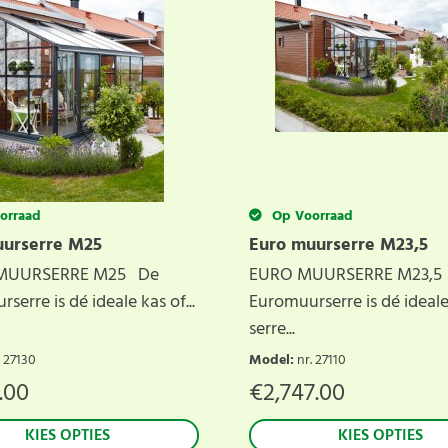
orraad
Op Voorraad
uurserre M25
Euro muurserre M23,5
UURSERRE M25 De
EURO MUURSERRE M23,5
serre is dé ideale kas of...
Euromuurserre is dé ideale
serre...
. 27130
Model
:
nr. 27110
.00
€
2,747.00
KIES OPTIES
KIES OPTIES