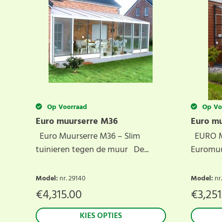
Op Voorraad
Op Vo
Euro muurserre M36
Euro m
Euro Muurserre M36 – Slim
EURO M
tuinieren tegen de muur De...
Euromuur
Model
:
nr. 29140
Model
:
nr
€
4,315.00
€
3,251
KIES OPTIES