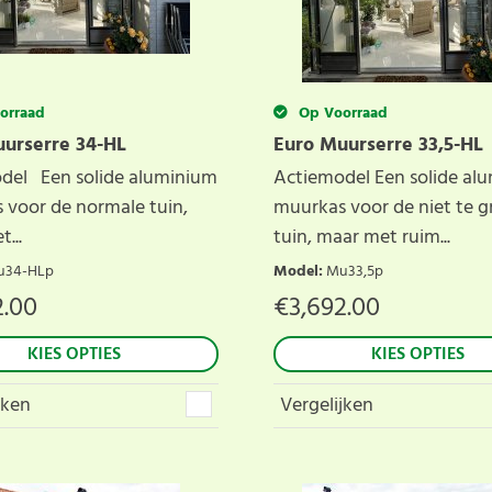
orraad
Op Voorraad
urserre 34-HL
Euro Muurserre 33,5-HL
del Een solide aluminium
Actiemodel Een solide al
 voor de normale tuin,
muurkas voor de niet te g
...
tuin, maar met ruim...
u34-HLp
Model
:
Mu33,5p
2.00
€
3,692.00
KIES OPTIES
KIES OPTIES
jken
Vergelijken