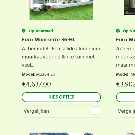
Op Voorraad
Op Vo
Euro Muurserre 36-HL
Euro Mu
Actiemodel Een solide aluminium
Actiemo
muurkas voor de flinke tuin met
muurkas
veel...
maar met
Model
:
Mu36-HLp
Model
:
M
€
4,637.00
€
3,90
KIES OPTIES
Vergelijken
Vergeli