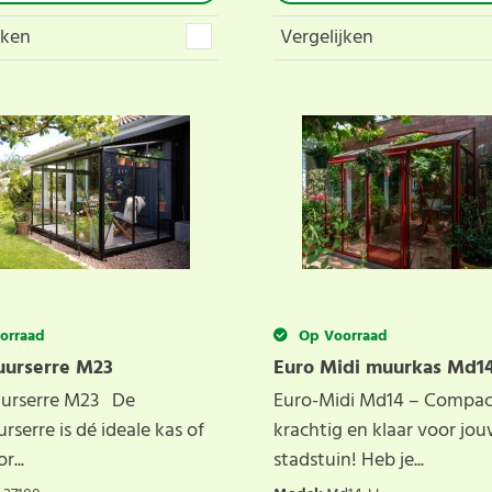
jken
Vergelijken
orraad
Op Voorraad
uurserre M23
Euro Midi muurkas Md14
urserre M23 De
Euro-Midi Md14 – Compac
serre is dé ideale kas of
krachtig en klaar voor jo
r...
stadstuin! Heb je...