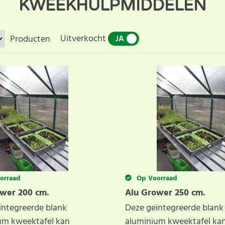
KWEEKHULPMIDDELEN
Uitverkocht
Producten
JA
NEE
orraad
Op Voorraad
wer 200 cm.
Alu Grower 250 cm.
ïntegreerde blank
Deze geïntegreerde blank
um kweektafel kan
aluminium kweektafel ka