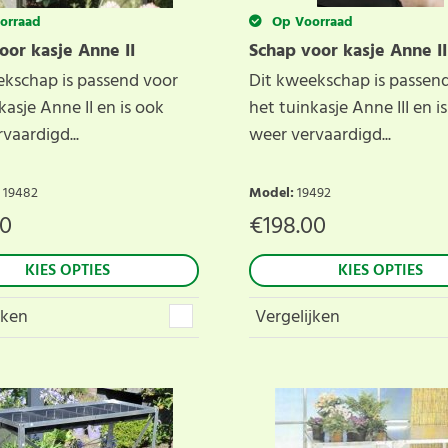
orraad
Op Voorraad
oor kasje Anne II
Schap voor kasje Anne II
ekschap is passend voor
Dit kweekschap is passen
kasje Anne II en is ook
het tuinkasje Anne III en i
vaardigd...
weer vervaardigd...
. 19482
Model
:
19492
00
€
198.00
KIES OPTIES
KIES OPTIES
jken
Vergelijken