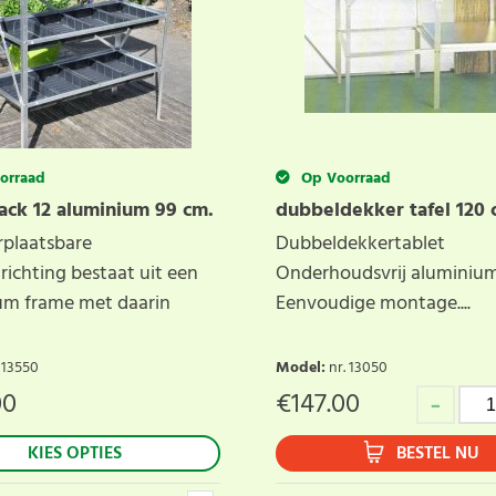
orraad
Op Voorraad
ck 12 aluminium 99 cm.
dubbeldekker tafel 120 
rplaatsbare
Dubbeldekkertablet
ichting bestaat uit een
Onderhoudsvrij aluminium
um frame met daarin
Eenvoudige montage....
 13550
Model
:
nr. 13050
00
€
147.00
KIES OPTIES
BESTEL NU