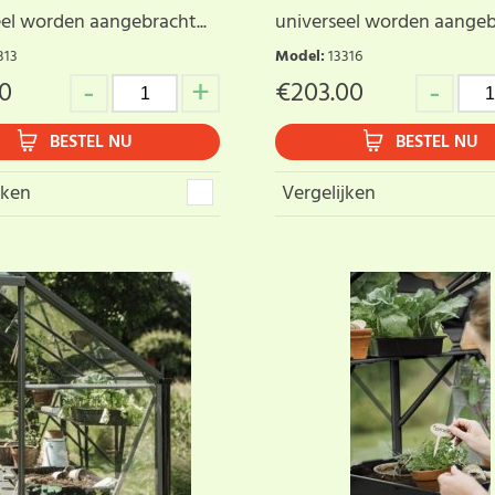
el worden aangebracht...
universeel worden aangebr
313
Model
:
13316
00
€
203.00
BESTEL NU
BESTEL NU
jken
Vergelijken