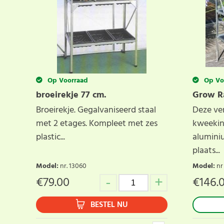
Op Voorraad
Op Vo
broeirekje 77 cm.
Grow Ra
Broeirekje. Gegalvaniseerd staal
Deze ve
met 2 etages. Kompleet met zes
kweekinr
plastic...
alumini
plaats...
Model
:
nr. 13060
Model
:
nr
€
79.00
€
146.
BESTEL NU