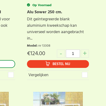
Op Voorraad
I
Alu Sower 250 cm.
d voor
Dit geïntegreerde blank
s ook
aluminium kweekschap kan
universeel worden aangebracht
in...
Model
:
nr 13308
€
124.00
BESTEL NU
Vergelijken