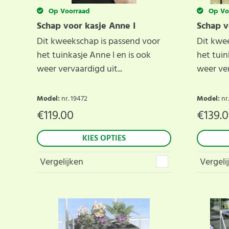
Op Voorraad
Op Vo
Schap voor kasje Anne I
Schap v
Dit kweekschap is passend voor
Dit kwe
het tuinkasje Anne I en is ook
het tuin
weer vervaardigd uit...
weer ver
Model
:
nr. 19472
Model
:
nr
€
119.00
€
139.
KIES OPTIES
Vergelijken
Vergeli