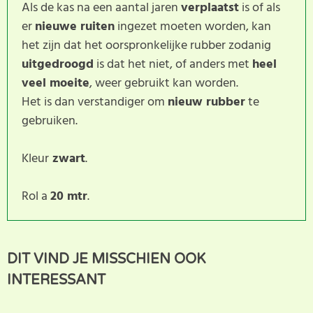
Als de kas na een aantal jaren
verplaatst
is of als
er
nieuwe ruiten
ingezet moeten worden, kan
het zijn dat het oorspronkelijke rubber zodanig
uitgedroogd
is dat het niet, of anders met
heel
veel moeite
, weer gebruikt kan worden.
Het is dan verstandiger om
nieuw rubber
te
gebruiken.
Kleur
zwart
.
Rol a
20 mtr
.
Dit product heeft nog geen
SCHRIJF BEOORDELING
DIT VIND JE MISSCHIEN OOK
klantbeoordeling. U helpt
INTERESSANT
anderen met hun keuze door uw ervaring te delen.
Schrijf als eerste een beoordeling voor dit product.