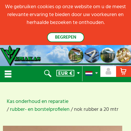
We gebruiken cookies op onze website om u de meest
relevante ervaring te bieden door uw voorkeuren en
herhaalde bezoeken te onthouden.
BEGREPEN
EUR
€
Kas onderhoud en reparatie
rubber- en borstelprofielen
nok rubber a 20 mtr