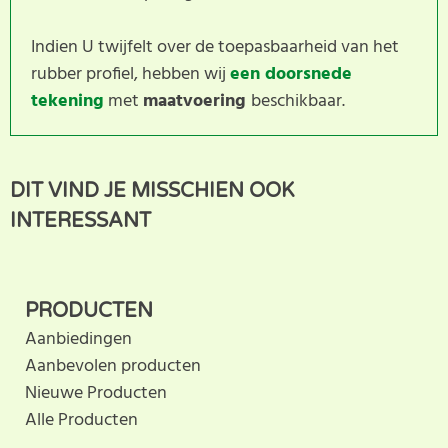
Indien U twijfelt over de toepasbaarheid van het
rubber profiel, hebben wij
een doorsnede
tekening
met
maatvoering
beschikbaar.
Dit product heeft nog geen
SCHRIJF BEOORDELING
DIT VIND JE MISSCHIEN OOK
klantbeoordeling. U helpt
INTERESSANT
anderen met hun keuze door uw ervaring te delen.
Schrijf als eerste een beoordeling voor dit product.
PRODUCTEN
Aanbiedingen
Aanbevolen producten
Nieuwe Producten
Alle Producten