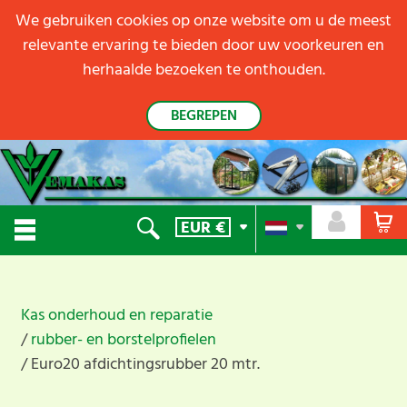
We gebruiken cookies op onze website om u de meest
relevante ervaring te bieden door uw voorkeuren en
herhaalde bezoeken te onthouden.
BEGREPEN
EUR
€
Kas onderhoud en reparatie
rubber- en borstelprofielen
Euro20 afdichtingsrubber 20 mtr.