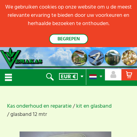
We gebruiken cookies op onze website om u de meest
relevante ervaring te bieden door uw voorkeuren en
herhaalde bezoeken te onthouden.
BEGREPEN
EUR
€
Kas onderhoud en reparatie
kit en glasband
glasband 12 mtr