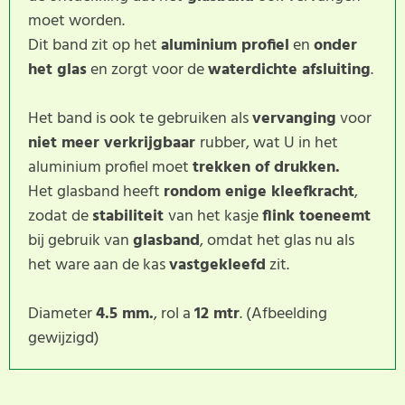
moet worden.
Dit band zit op het
aluminium profiel
en
onder
het glas
en zorgt voor de
waterdichte afsluiting
.
Het band is ook te gebruiken als
vervanging
voor
niet meer verkrijgbaar
rubber, wat U in het
aluminium profiel moet
trekken of drukken.
Het glasband heeft
rondom enige kleefkracht
,
zodat de
stabiliteit
van het kasje
flink toeneemt
bij gebruik van
glasband
, omdat het glas nu als
het ware aan de kas
vastgekleefd
zit.
Diameter
4.5 mm.
, rol a
12 mtr
. (Afbeelding
gewijzigd)
Dit product heeft nog geen