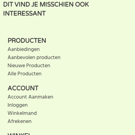
SCHRIJF BEOORDELING
DIT VIND JE MISSCHIEN OOK
klantbeoordeling. U helpt
INTERESSANT
anderen met hun keuze door uw ervaring te delen.
Schrijf als eerste een beoordeling voor dit product.
PRODUCTEN
Aanbiedingen
Aanbevolen producten
Nieuwe Producten
Alle Producten
ACCOUNT
Account Aanmaken
Inloggen
Winkelmand
Afrekenen