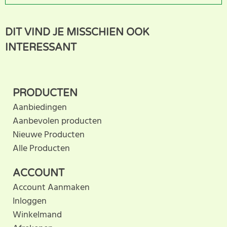
Dit product heeft nog geen
SCHRIJF BEOORDELING
DIT VIND JE MISSCHIEN OOK
klantbeoordeling. U helpt
INTERESSANT
anderen met hun keuze door uw ervaring te delen.
Schrijf als eerste een beoordeling voor dit product.
PRODUCTEN
Aanbiedingen
Aanbevolen producten
Nieuwe Producten
Alle Producten
ACCOUNT
Account Aanmaken
Inloggen
Winkelmand