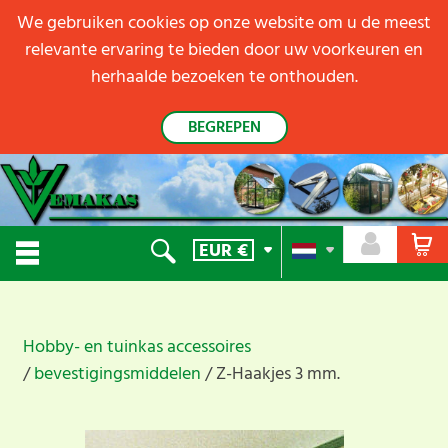
We gebruiken cookies op onze website om u de meest
relevante ervaring te bieden door uw voorkeuren en
herhaalde bezoeken te onthouden.
BEGREPEN
EUR
€
Hobby- en tuinkas accessoires
bevestigingsmiddelen
Z-Haakjes 3 mm.