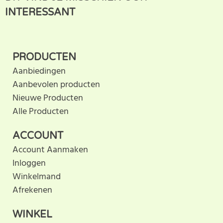
klantbeoordeling. U helpt
INTERESSANT
anderen met hun keuze door uw ervaring te delen.
Schrijf als eerste een beoordeling voor dit product.
PRODUCTEN
Aanbiedingen
Aanbevolen producten
Nieuwe Producten
Alle Producten
ACCOUNT
Account Aanmaken
Inloggen
Winkelmand
Afrekenen
WINKEL