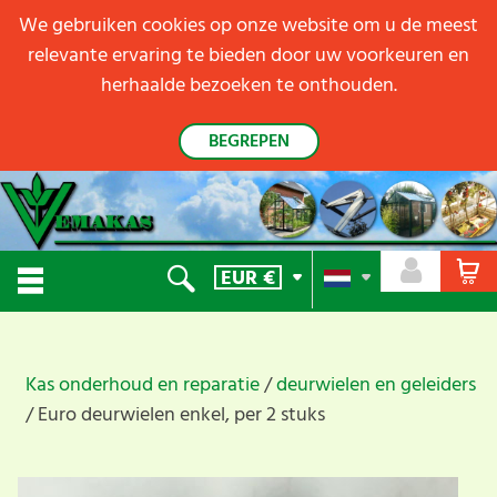
We gebruiken cookies op onze website om u de meest
relevante ervaring te bieden door uw voorkeuren en
herhaalde bezoeken te onthouden.
BEGREPEN
EUR
€
Kas onderhoud en reparatie
deurwielen en geleiders
Euro deurwielen enkel, per 2 stuks