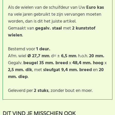
Als de wielen van de schuifdeur van Uw
Euro kas
na vele jaren gebruikt te zijn vervangen moeten
worden, dan is dit het juiste artikel.
Gemaakt van
gegalv. staal
met
2 kunststof
wielen
.
Bestemd voor
1 deur.
Afm. wiel
Ø 27,7 mm
. d= ±
6,5 mm
. h.o.h.
20 mm.
Gegalv.
beugel 35 mm. breed
x
48,4 mm. hoog
x
2,5 mm. dik
, met
sleufgat 9,4 mm. breed
en
20
mm. diep
.
Geleverd per
2 stuks
, zonder bout en moer.
Dit product heeft nog geen
SCHRIJF BEOORDELING
DIT VIND JE MISSCHIEN OOK