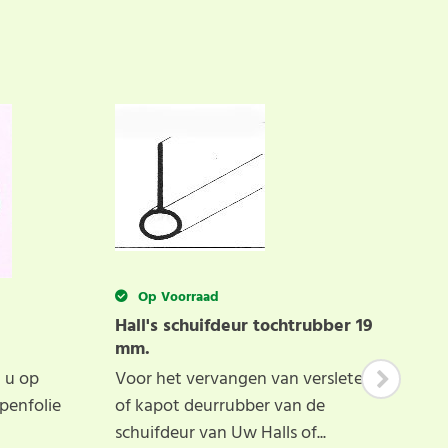
als eerste een
SCHRIJF BEOORDELING
Op Voorraad
Hall's schuifdeur tochtrubber 19
mm.
Eu
 u op
Voor het vervangen van versleten
ka
Se
penfolie
of kapot deurrubber van de
schuifdeur van Uw Halls of...
Be