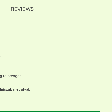
REVIEWS
.
ng
te brengen.
lniszak
met afval.