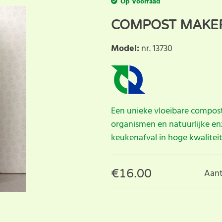
Op Voorraad
COMPOST MAKE
Model
:
nr. 13730
Een unieke vloeibare compost
organismen en natuurlijke en
keukenafval in hoge kwalitei
€
16.00
Aant