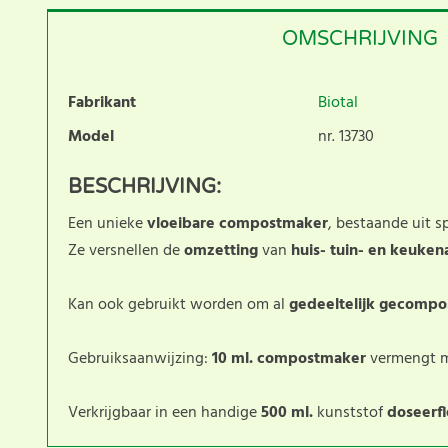
OMSCHRIJVING
Fabrikant
Biotal
Model
nr. 13730
BESCHRIJVING:
Een unieke
vloeibare compostmaker
, bestaande uit s
Ze versnellen de
omzetting
van
huis- tuin- en keuken
Kan ook gebruikt worden om al
gedeeltelijk gecompo
Gebruiksaanwijzing:
10 ml. compostmaker
vermengt 
Verkrijgbaar in een handige
500 ml.
kunststof
doseerfl