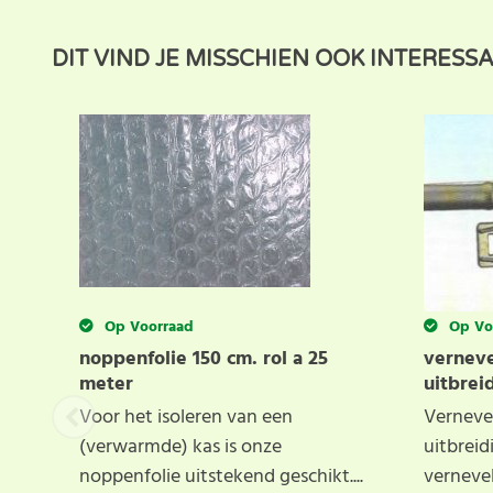
Dit product heeft nog geen klantbeoordeling. U helpt
DIT VIND JE MISSCHIEN OOK INTERESS
beoordeling voor dit product.
Op Voorraad
Op Vo
noppenfolie 150 cm. rol a 25
verneve
meter
uitbrei
Voor het isoleren van een
Vernevel
(verwarmde) kas is onze
uitbreid
noppenfolie uitstekend geschikt....
vernevel