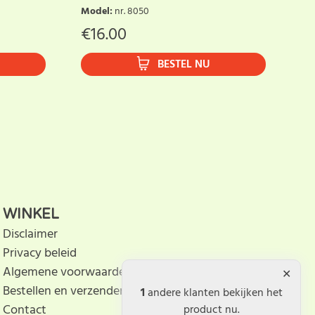
Al
Model
:
nr. 8050
ka
€
16.00
Mo
BESTEL NU
€
WINKEL
Disclaimer
Privacy beleid
Algemene voorwaarden
Bestellen en verzenden
1
andere klanten bekijken het
Contact
product nu.