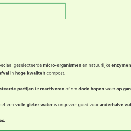
peciaal geselecteerde
micro-organismen
en natuurlijke
enzymen
afval
in
hoge kwaliteit
compost.
steerde partijen
te
reactiveren
of om
dode hopen
weer
op ga
met een
volle gieter water
is ongeveer goed voor
anderhalve vui
es.