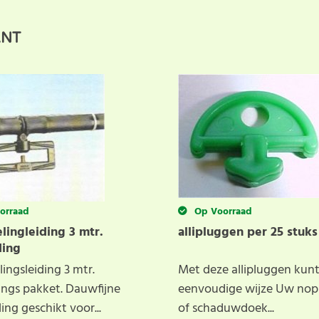
 anderen met hun keuze door uw ervaring te delen. Schrijf 
ANT
orraad
Op Voorraad
lingleiding 3 mtr.
allipluggen per 25 stuks
ding
ingsleiding 3 mtr.
Met deze allipluggen kunt
ings pakket. Dauwfijne
eenvoudige wijze Uw nop
ing geschikt voor...
of schaduwdoek...