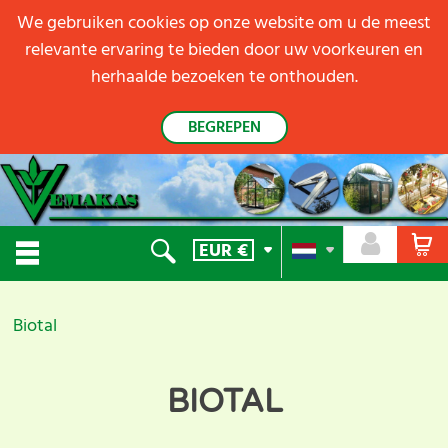
We gebruiken cookies op onze website om u de meest
relevante ervaring te bieden door uw voorkeuren en
herhaalde bezoeken te onthouden.
BEGREPEN
EUR
€
Biotal
BIOTAL