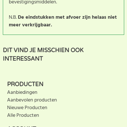
bevestigingsmiddelen.
N.B.
De eindstukken met afvoer zijn helaas niet
meer verkrijgbaar.
Dit product heeft nog geen
SCHRIJF BEOORDELING
DIT VIND JE MISSCHIEN OOK
klantbeoordeling. U helpt
INTERESSANT
anderen met hun keuze door uw ervaring te delen.
Schrijf als eerste een beoordeling voor dit product.
PRODUCTEN
Aanbiedingen
Aanbevolen producten
Nieuwe Producten
Alle Producten