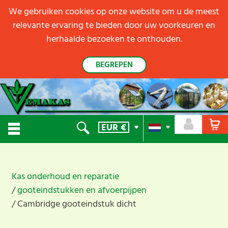
We gebruiken cookies op onze website om u de meest
relevante ervaring te bieden door uw voorkeuren en
herhaalde bezoeken te onthouden.
BEGREPEN
EUR
€
Kas onderhoud en reparatie
gooteindstukken en afvoerpijpen
Cambridge gooteindstuk dicht