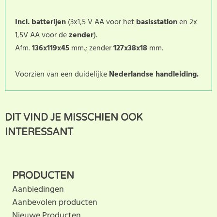
Incl. batterijen
(3x1,5 V AA voor het
basisstation
en 2x
1,5V AA voor de
zender
).
Afm.
136x119x45
mm.; zender
127x38x18
mm.
Voorzien van een duidelijke
Nederlandse handleiding.
Dit product heeft nog geen
SCHRIJF BEOORDELING
DIT VIND JE MISSCHIEN OOK
klantbeoordeling. U helpt
INTERESSANT
anderen met hun keuze door uw ervaring te delen.
Schrijf als eerste een beoordeling voor dit product.
PRODUCTEN
Aanbiedingen
Aanbevolen producten
Nieuwe Producten