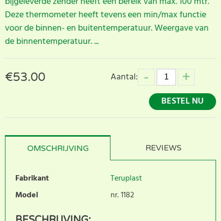
bijgeleverde zender heeft een bereik van max. 100 mtr.
Deze thermometer heeft tevens een min/max functie
voor de binnen- en buitentemperatuur. Weergave van
de binnentemperatuur. ...
€
53.00
Aantal:
BESTEL NU
REVIEWS
OMSCHRIJVING
Fabrikant
Teruplast
Model
nr. 1182
BESCHRIJVING: