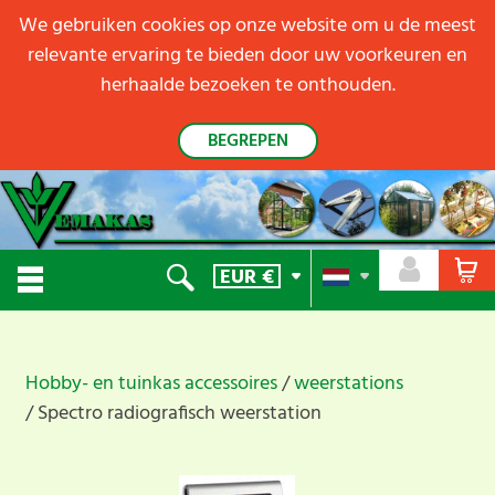
We gebruiken cookies op onze website om u de meest
relevante ervaring te bieden door uw voorkeuren en
herhaalde bezoeken te onthouden.
BEGREPEN
EUR
€
Hobby- en tuinkas accessoires
weerstations
Spectro radiografisch weerstation