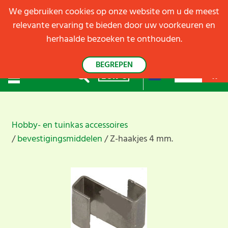
We gebruiken cookies op onze website om u de meest
relevante ervaring te bieden door uw voorkeuren en
herhaalde bezoeken te onthouden.
BEGREPEN
EUR
€
Hobby- en tuinkas accessoires
bevestigingsmiddelen
Z-haakjes 4 mm.