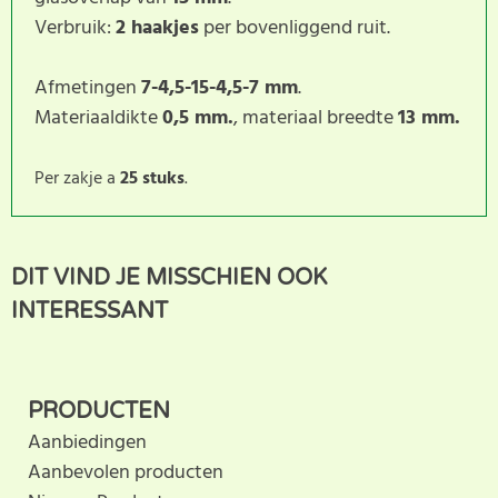
Verbruik:
2 haakjes
per bovenliggend ruit.
Afmetingen
7-4,5-15-4,5-7 mm
.
Materiaaldikte
0,5 mm.
, materiaal breedte
13 mm.
Per zakje a
25 stuks
.
Dit product heeft nog geen
SCHRIJF BEOORDELING
DIT VIND JE MISSCHIEN OOK
klantbeoordeling. U helpt
INTERESSANT
anderen met hun keuze door uw ervaring te delen.
Schrijf als eerste een beoordeling voor dit product.
PRODUCTEN
Aanbiedingen
Aanbevolen producten