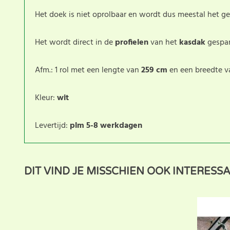
Het doek is niet oprolbaar en wordt dus meestal het g
Het wordt direct in de
profielen
van het
kasdak
gespa
Afm.: 1 rol met een lengte van
259 cm
en een breedte 
Kleur:
wit
Levertijd:
plm 5-8 werkdagen
Dit product heeft nog geen klantbeoordeling. U helpt
DIT VIND JE MISSCHIEN OOK INTERESS
beoordeling voor dit product.