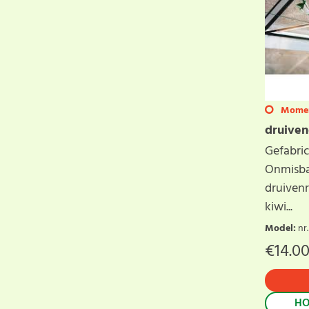
Moment
druiven
Gefabri
Onmisba
druiven
kiwi...
Model
:
nr
€
14.0
HO