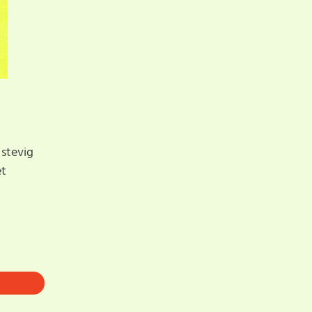
 stevig
et