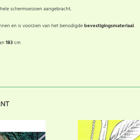
ehele schermseizoen aangebracht.
nnen en is voorzien van het benodigde
bevestigingsmateriaal
.
van
183
cm
 anderen met hun keuze door uw ervaring te delen. Schrijf 
ANT