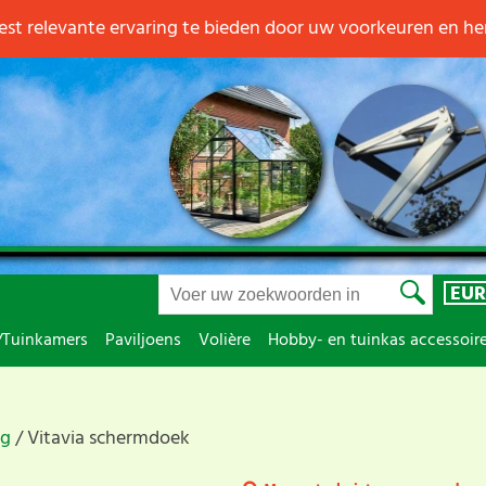
st relevante ervaring te bieden door uw voorkeuren en h
EUR
/Tuinkamers
Paviljoens
Volière
Hobby- en tuinkas accessoir
ng
Vitavia schermdoek