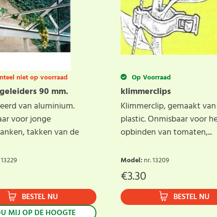
eel niet op voorraad
Op Voorraad
geleiders 90 mm.
klimmerclips
ceerd van aluminium.
Klimmerclip, gemaakt van
ar voor jonge
plastic. Onmisbaar voor h
ranken, takken van de
opbinden van tomaten,...
. 13229
Model
:
nr. 13209
0
€
3.30
BESTEL NU
BESTEL NU
U MIJ OP DE HOOGTE