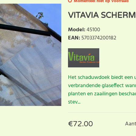
Momenteel niet op voorraad
VITAVIA SCHER
Model
:
45100
EAN
:
5703374200182
Het schaduwdoek biedt een u
verbrandende glaseffect wanne
planten en zaailingen bescha
stev...
€
72.00
Aant