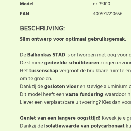
Model
nr. 35100
EAN
4005717210656
BESCHRIJVING:
Slim ontwerp voor optimaal gebruiksgemak.
De
Balkonkas STAD
is ontworpen met oog voor det
De slimme
gedeelde schuifdeuren
zorgen ervoor
Het
tussenschap
vergroot de bruikbare ruimte en 
om te groeien.
Dankzij de
gesloten vloer
en stevige aluminium co
Dit model heeft een
vaste fundering
waardoor h
Liever een verplaatsbare uitvoering? Kies dan voo
Geniet van een langere oogsttijd!
Kweek je eig
Dankzij de
isolatiewaarde van polycarbonaat
ku