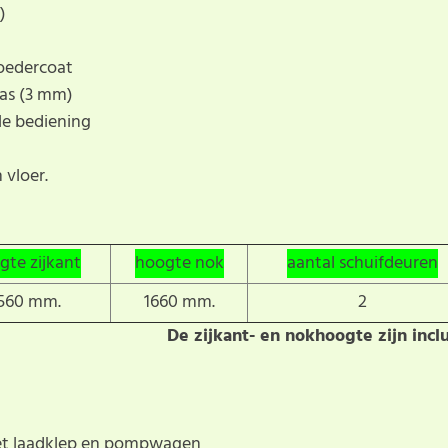
)
oedercoat
las (3 mm)
le bediening
 vloer.
gte zijkant
hoogte nok
aantal schuifdeuren
560 mm.
1660 mm.
2
De zijkant- en nokhoogte zijn incl
et laadklep en pompwagen