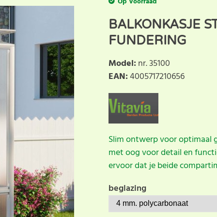
Op Voorraad
BALKONKASJE ST
FUNDERING
Model
:
nr. 35100
EAN
:
4005717210656
Slim ontwerp voor optimaal
met oog voor detail en funct
ervoor dat je beide compartim
beglazing