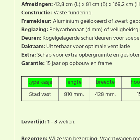
Afmetingen:
42,8 cm (L) x 81 cm (B) x 168,2 cm (H
Constructie:
Vaste fundering.
Framekleur:
Aluminium geëloxeerd of zwart gep
Beglazing:
Polycarbonaat (4 mm) of veiligheidsg
Deuren:
Kogelgelagerde schuifdeuren voor soepe
Dakraam:
Uitzetbaar voor optimale ventilatie
Extra:
Schap voor extra opbergruimte en gesloten
Garantie:
15 jaar op opbouw en frame
type kasje
lengte
breedte
hoo
Stad vast
810 mm.
428 mm.
1
Levertijd: 1
-
3
weken.
Bezorgen:
Wijze van bezorging: Vrachtwagen m