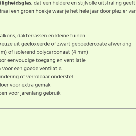
iligheidsglas
, dat een heldere en stijlvolle uitstraling geef
aai een groen hoekje waar je het hele jaar door plezier va
alkons, dakterrassen en kleine tuinen
euze uit geëloxeerde of zwart gepoedercoate afwerking
 mm) of isolerend polycarbonaat (4 mm)
or eenvoudige toegang en ventilatie
voor een goede ventilatie.
undering of verrolbaar onderstel
loer voor extra gemak
en voor jarenlang gebruik