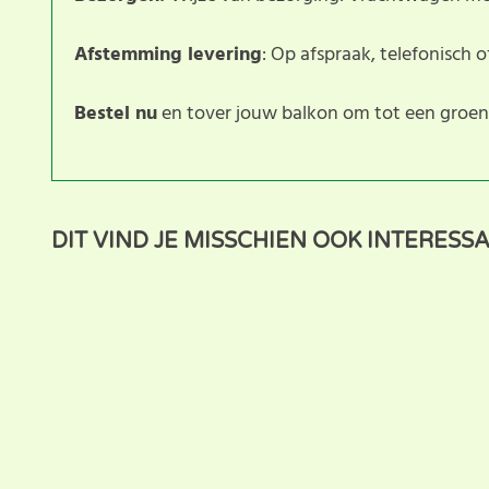
Afstemming levering
: Op afspraak, telefonisch o
Bestel nu
en tover jouw balkon om tot een groen
Dit product heeft nog geen klantbeoordeling. U helpt
DIT VIND JE MISSCHIEN OOK INTERESS
beoordeling voor dit product.