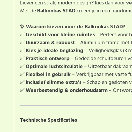
Liever een strak, modern design? Kies dan voor
ve
Met de
Balkonkas STAD
creëer je in een handomdr
✨ Waarom kiezen voor de Balkonkas STAD?
✅
Geschikt voor kleine ruimtes
– Perfect voor b
✅
Duurzaam & robuust
– Aluminium frame met k
✅
Kies je ideale beglazing
– Veiligheidsglas (3
✅
Praktisch ontwerp
– Gedeelde schuifdeuren vo
✅
Optimale luchtcirculatie
– Uitzetbaar dakraam 
✅
Flexibel in gebruik
– Verkrijgbaar met vaste f
✅
Inclusief slimme extra’s
– Schap en gesloten v
✅
Weerbestendig & onderhoudsarm
– Ontworp
Technische Specificaties