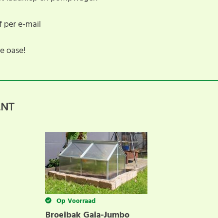
f per e-mail
e oase!
 anderen met hun keuze door uw ervaring te delen. Schrijf 
ANT
Op Voorraad
Broeibak Gaia-Jumbo