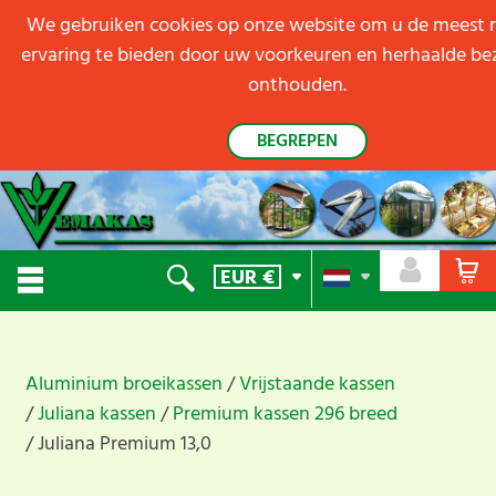
We gebruiken cookies op onze website om u de meest 
ervaring te bieden door uw voorkeuren en herhaalde be
onthouden.
BEGREPEN
EUR
€
Aluminium broeikassen
Vrijstaande kassen
Juliana kassen
Premium kassen 296 breed
Juliana Premium 13,0