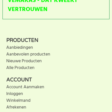
VEMAKAS - DAT KWEEKT
VERTROUWEN
Dit product heeft nog geen
SCHRIJF BEOORDELING
klantbeoordeling. U helpt
PRODUCTEN
anderen met hun keuze door uw ervaring te delen.
Aanbiedingen
Schrijf als eerste een beoordeling voor dit product.
Aanbevolen producten
Nieuwe Producten
Alle Producten
ACCOUNT
Account Aanmaken
Inloggen
Winkelmand
Afrekenen