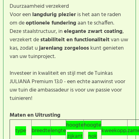
Duurzaamheid verzekerd
Voor een
langdurig plezier
is het aan te raden
om de
optionele fundering
aan te schaffen.
Deze staalstructuur, in
elegante zwart coating
,
verzekert de
stabiliteit en functionaliteit
van uw
kas, zodat u
jarenlang zorgeloos
kunt genieten
van uw tuinproject.
Investeer in kwaliteit en stijl met de Tuinkas
JULIANA Premium 13.0 - een echte aanwinst voor
uw tuin die ambassadeur is voor uw passie voor
tuinieren!
Maten en Uitrusting
hoogte
hoogte
type
breedte
lengte
kweekopp.
zam
zijkant
nok