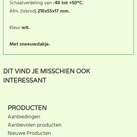
Schaalverdeling van
-40 tot +50°C.
Afm. (lxbrxd)
210x55x17 mm.
Kleur
wit.
Met sneeuwdakje.
Dit product heeft nog geen
SCHRIJF BEOORDELING
DIT VIND JE MISSCHIEN OOK
klantbeoordeling. U helpt
INTERESSANT
anderen met hun keuze door uw ervaring te delen.
Schrijf als eerste een beoordeling voor dit product.
PRODUCTEN
Aanbiedingen
Aanbevolen producten
Nieuwe Producten