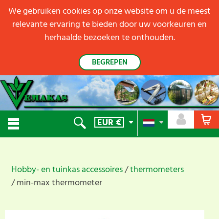
We gebruiken cookies op onze website om u de meest
relevante ervaring te bieden door uw voorkeuren en
herhaalde bezoeken te onthouden.
BEGREPEN
EUR
€
Hobby- en tuinkas accessoires
thermometers
min-max thermometer