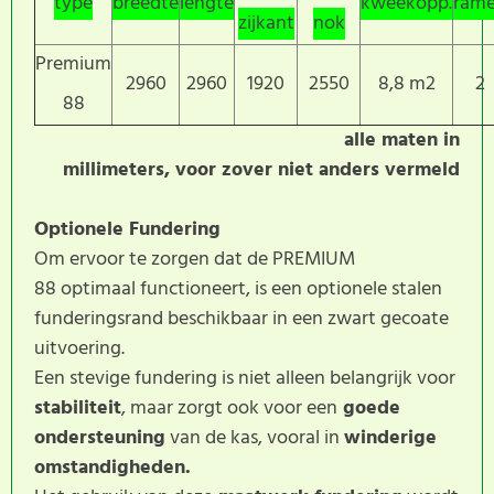
type
breedte
lengte
kweekopp.
ram
zijkant
nok
Premium
2960
2960
1920
2550
8,8 m2
2
88
alle maten in
millimeters, voor zover niet anders vermeld
Optionele Fundering
Om ervoor te zorgen dat de PREMIUM
88 optimaal functioneert, is een optionele stalen
funderingsrand beschikbaar in een zwart gecoate
uitvoering.
Een stevige fundering is niet alleen belangrijk voor
stabiliteit
, maar zorgt ook voor een
goede
ondersteuning
van de kas, vooral in
winderige
omstandigheden.