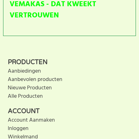
VEMAKAS - DAT KWEEKT
VERTROUWEN
Dit product heeft nog geen
SCHRIJF BEOORDELING
klantbeoordeling. U helpt
PRODUCTEN
anderen met hun keuze door uw ervaring te delen.
Aanbiedingen
Schrijf als eerste een beoordeling voor dit product.
Aanbevolen producten
Nieuwe Producten
Alle Producten
ACCOUNT
Account Aanmaken
Inloggen
Winkelmand