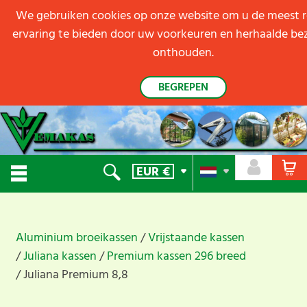
We gebruiken cookies op onze website om u de meest r
ervaring te bieden door uw voorkeuren en herhaalde be
onthouden.
BEGREPEN
EUR
€
Aluminium broeikassen
Vrijstaande kassen
Juliana kassen
Premium kassen 296 breed
Juliana Premium 8,8