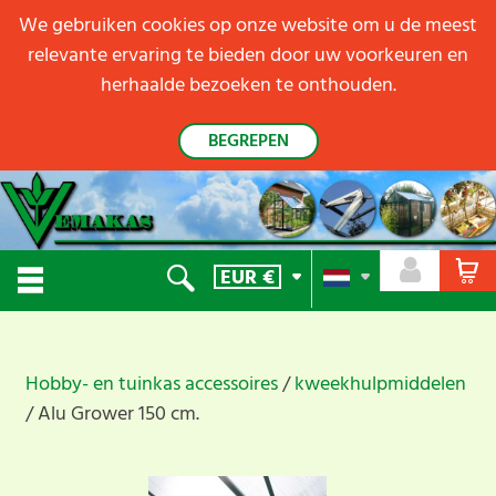
We gebruiken cookies op onze website om u de meest
relevante ervaring te bieden door uw voorkeuren en
herhaalde bezoeken te onthouden.
BEGREPEN
EUR
€
Hobby- en tuinkas accessoires
kweekhulpmiddelen
Alu Grower 150 cm.