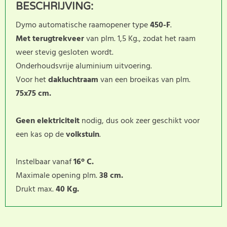
BESCHRIJVING:
Dymo automatische raamopener type
450-F
.
Met terugtrekveer
van plm. 1,5 Kg., zodat het raam
weer stevig gesloten wordt.
Onderhoudsvrije aluminium uitvoering.
Voor het
dakluchtraam
van een broeikas van plm.
75x75 cm.
Geen elektriciteit
nodig, dus ook zeer geschikt voor
een kas op de
volkstuin
.
Instelbaar vanaf
16° C.
Maximale opening plm.
38 cm.
Drukt max.
40 Kg.
Dit product heeft nog geen