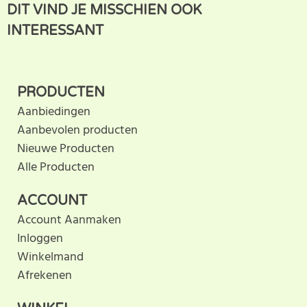
SCHRIJF BEOORDELING
DIT VIND JE MISSCHIEN OOK
klantbeoordeling. U helpt
INTERESSANT
anderen met hun keuze door uw ervaring te delen.
Schrijf als eerste een beoordeling voor dit product.
PRODUCTEN
Aanbiedingen
Aanbevolen producten
Nieuwe Producten
Alle Producten
ACCOUNT
Account Aanmaken
Inloggen
Winkelmand
Afrekenen