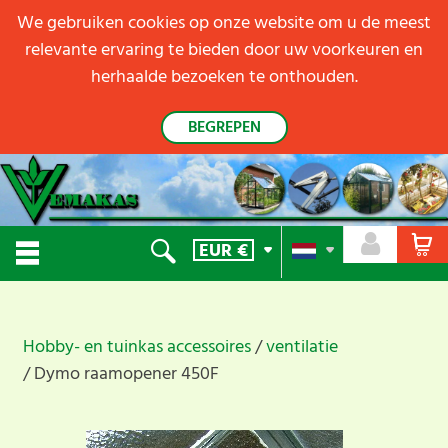
We gebruiken cookies op onze website om u de meest
relevante ervaring te bieden door uw voorkeuren en
herhaalde bezoeken te onthouden.
BEGREPEN
EUR
€
Hobby- en tuinkas accessoires
ventilatie
Dymo raamopener 450F