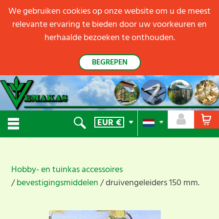
We gebruiken cookies op onze website om u de meest
relevante ervaring te bieden door uw voorkeuren en
herhaalde bezoeken te onthouden.
BEGREPEN
EUR
€
Hobby- en tuinkas accessoires
bevestigingsmiddelen
druivengeleiders 150 mm.