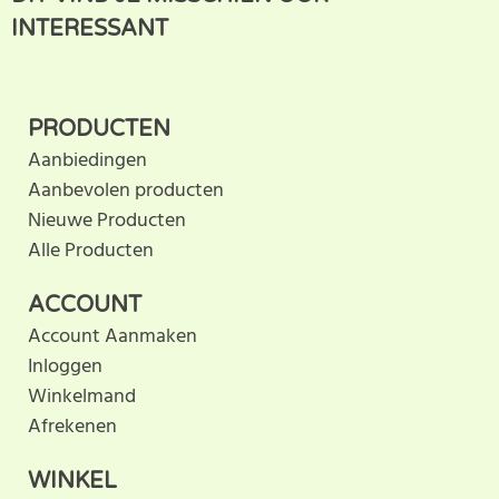
klantbeoordeling. U helpt
INTERESSANT
anderen met hun keuze door uw ervaring te delen.
Schrijf als eerste een beoordeling voor dit product.
PRODUCTEN
Aanbiedingen
Aanbevolen producten
Nieuwe Producten
Alle Producten
ACCOUNT
Account Aanmaken
Inloggen
Winkelmand
Afrekenen
WINKEL