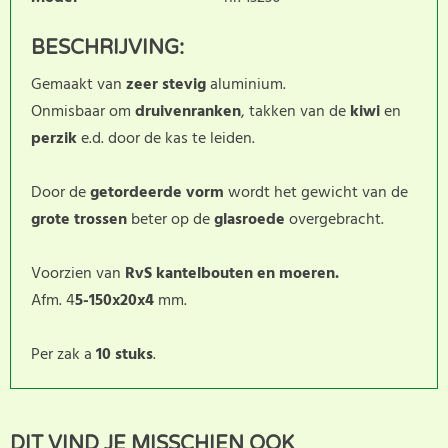
BESCHRIJVING:
Gemaakt van
zeer stevig
aluminium.
Onmisbaar om
druivenranken
, takken van de
kiwi
en
perzik
e.d. door de kas te leiden.
Door de
getordeerde vorm
wordt het gewicht van de
grote trossen
beter op de
glasroede
overgebracht.
Voorzien van
RvS kantelbouten en moeren.
Afm. 4
5-150x20x4
mm.
Per zak a
10 stuks
.
Dit product heeft nog geen
SCHRIJF BEOORDELING
DIT VIND JE MISSCHIEN OOK