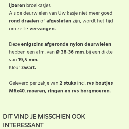
ijzeren
broeikasjes.
Als de deurwielen van Uw kasje niet meer goed
rond draaien
of
afgesleten
zijn, wordt het tijd
om ze te
vervangen.
Deze
enigszins afgeronde nylon deurwielen
hebben een afm. van
Ø 38-36 mm
. bij een dikte
van
19,5 mm.
Kleur
zwart.
Geleverd per zakje van
2 stuks
incl.
rvs boutjes
M6x40
,
moeren, ringen en rvs borgmoeren.
Dit product heeft nog geen
SCHRIJF BEOORDELING
DIT VIND JE MISSCHIEN OOK
klantbeoordeling. U helpt
INTERESSANT
anderen met hun keuze door uw ervaring te delen.