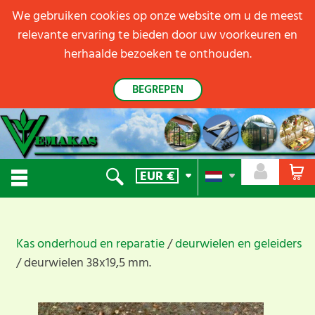
We gebruiken cookies op onze website om u de meest
relevante ervaring te bieden door uw voorkeuren en
herhaalde bezoeken te onthouden.
BEGREPEN
EUR
€
Kas onderhoud en reparatie
deurwielen en geleiders
deurwielen 38x19,5 mm.