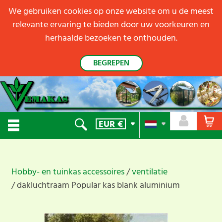
We gebruiken cookies op onze website om u de meest
relevante ervaring te bieden door uw voorkeuren en
herhaalde bezoeken te onthouden.
BEGREPEN
EUR
€
Hobby- en tuinkas accessoires
ventilatie
dakluchtraam Popular kas blank aluminium