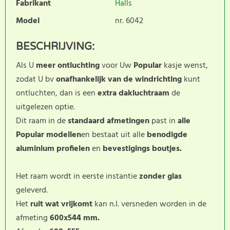
Fabrikant
Halls
Model
nr. 6042
BESCHRIJVING:
Als U
meer ontluchting
voor Uw
Popular
kasje wenst,
zodat U bv
onafhankelijk van de windrichting
kunt
ontluchten, dan is een
extra dakluchtraam
de
uitgelezen optie.
Dit raam in de
standaard afmetingen
past in
alle
Popular modellen
en bestaat uit alle
benodigde
aluminium profielen
en
bevestigings boutjes.
Het raam wordt in eerste instantie
zonder glas
geleverd.
Het
ruit wat vrijkomt
kan n.l. versneden worden in de
afmeting
600x544 mm.