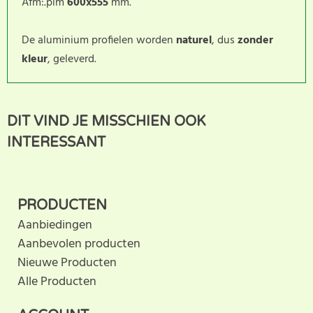
Afm:.plm
600x555
mm.
De aluminium profielen worden
naturel
, dus
zonder
kleur
, geleverd.
Dit product heeft nog geen
SCHRIJF BEOORDELING
DIT VIND JE MISSCHIEN OOK
klantbeoordeling. U helpt
INTERESSANT
anderen met hun keuze door uw ervaring te delen.
Schrijf als eerste een beoordeling voor dit product.
PRODUCTEN
Aanbiedingen
Aanbevolen producten
Nieuwe Producten
Alle Producten