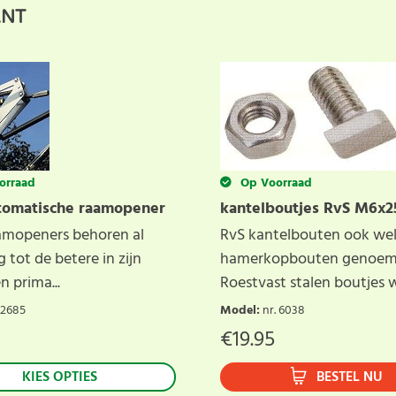
 anderen met hun keuze door uw ervaring te delen. Schrijf 
ANT
orraad
Op Voorraad
tomatische raamopener
kantelboutjes RvS M6x2
amopeners behoren al
RvS kantelbouten ook we
g tot de betere in zijn
hamerkopbouten genoem
n prima...
Roestvast stalen boutjes we
 2685
Model
:
nr. 6038
€
19.95
KIES OPTIES
BESTEL NU