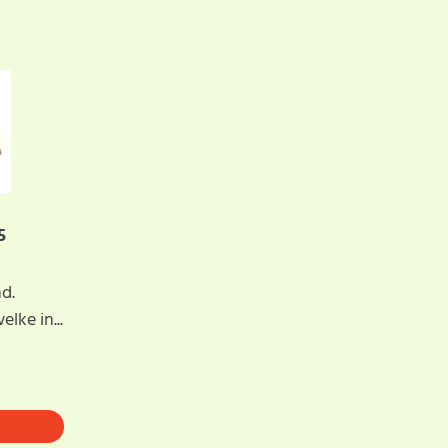
als eerste een
SCHRIJF BEOORDELING
5
l
d.
lke in...