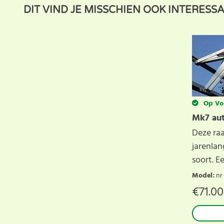
Dit product heeft nog geen klantbeoordeling. U helpt
DIT VIND JE MISSCHIEN OOK INTERESS
beoordeling voor dit product.
Op Vo
Mk7 au
Deze ra
jarenlan
soort. Ee
Model
:
nr
€
71.00