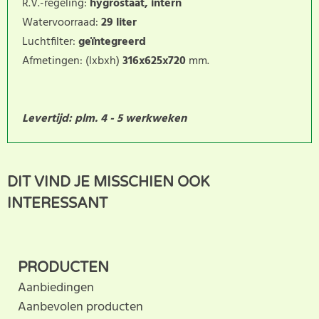
R.V.-regeling:
hygrostaat, intern
Watervoorraad:
29 liter
Luchtfilter:
geïntegreerd
Afmetingen: (lxbxh)
316x625x720
mm.
Levertijd: plm. 4 - 5 werkweken
Dit product heeft nog geen
SCHRIJF BEOORDELING
DIT VIND JE MISSCHIEN OOK
klantbeoordeling. U helpt
INTERESSANT
anderen met hun keuze door uw ervaring te delen.
Schrijf als eerste een beoordeling voor dit product.
PRODUCTEN
Aanbiedingen
Aanbevolen producten