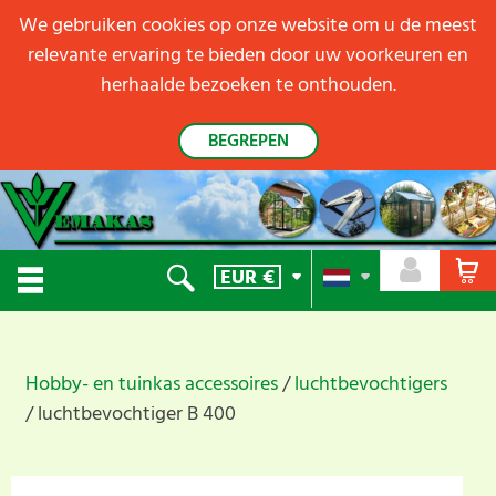
We gebruiken cookies op onze website om u de meest
relevante ervaring te bieden door uw voorkeuren en
herhaalde bezoeken te onthouden.
BEGREPEN
EUR
€
Hobby- en tuinkas accessoires
luchtbevochtigers
luchtbevochtiger B 400