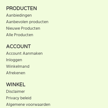
klantbeoordeling. U helpt
PRODUCTEN
anderen met hun keuze door uw ervaring te delen.
Aanbiedingen
Schrijf als eerste een beoordeling voor dit product.
Aanbevolen producten
Nieuwe Producten
Alle Producten
ACCOUNT
Account Aanmaken
Inloggen
Winkelmand
Afrekenen
WINKEL
Disclaimer
Privacy beleid
Algemene voorwaarden