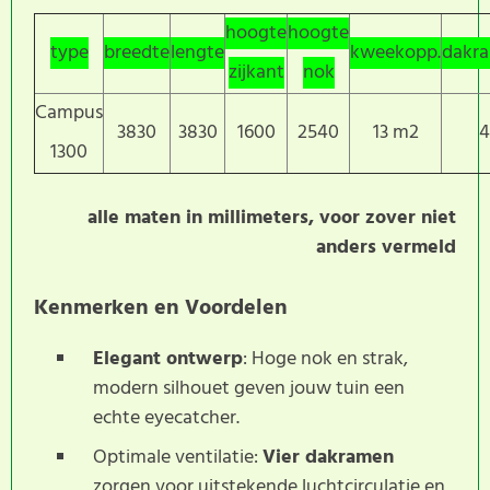
hoogte
hoogte
type
breedte
lengte
kweekopp.
dakr
zijkant
nok
Campus
3830
3830
1600
2540
13 m2
4
1300
alle maten in millimeters, voor zover niet
anders vermeld
Kenmerken en Voordelen
Elegant ontwerp
: Hoge nok en strak,
modern silhouet geven jouw tuin een
echte eyecatcher.
Optimale ventilatie:
Vier dakramen
zorgen voor uitstekende luchtcirculatie en