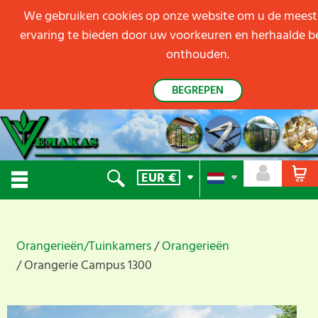
We gebruiken cookies op onze website om u de meest
ervaring te bieden door uw voorkeuren en herhaalde b
onthouden.
BEGREPEN
EUR
€
Orangerieën/Tuinkamers
Orangerieën
Orangerie Campus 1300