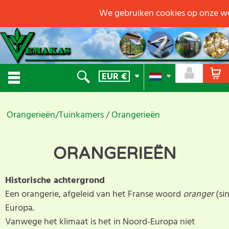
We gebruiken cookies op onze we
EUR
€
Orangerieën/Tuinkamers
Orangerieën
ORANGERIEËN
Historische achtergrond
Een orangerie, afgeleid van het Franse woord
oranger
(si
Europa.
Vanwege het klimaat is het in Noord-Europa niet