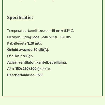
Specificatie:
Temperatuurbereik tussen
-1
5 en + 85°
C.
Netaansluiting:
220 - 240 V
/50 -
60 Hz.
Kabellengte
1,20 mtr.
Geluidswaarde 50 dB(A)
.
Oscillatie
90 gr.
Axiaal ventilator
,
kantelbeveiliging.
Afm.
150x230x300 (
lxbrxh).
Beschermklasse IP20
.
Dit product heeft nog geen