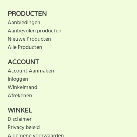
SCHRIJF BEOORDELING
klantbeoordeling. U helpt
PRODUCTEN
anderen met hun keuze door uw ervaring te delen.
Aanbiedingen
Schrijf als eerste een beoordeling voor dit product.
Aanbevolen producten
Nieuwe Producten
Alle Producten
ACCOUNT
Account Aanmaken
Inloggen
Winkelmand
Afrekenen
WINKEL
Disclaimer
Privacy beleid
Algemene voorwaarden