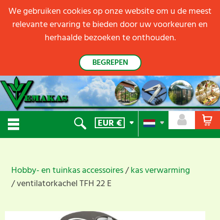
We gebruiken cookies op onze website om u de meest
relevante ervaring te bieden door uw voorkeuren en
herhaalde bezoeken te onthouden.
BEGREPEN
EUR
€
Hobby- en tuinkas accessoires
kas verwarming
ventilatorkachel TFH 22 E