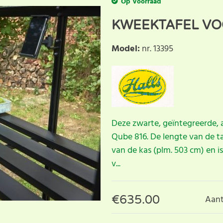
Op Voorraad
KWEEKTAFEL VO
Model
:
nr. 13395
Deze zwarte, geïntegreerde, 
Qube 816. De lengte van de ta
van de kas (plm. 503 cm) en i
v...
€
635.00
Aant