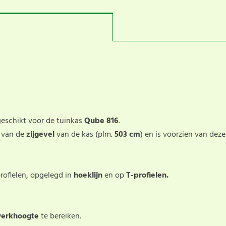
geschikt voor de tuinkas
Qube 816
.
t
van de
zijgevel
van de kas (plm.
503 cm
) en is voorzien van dez
rofielen, opgelegd in
hoeklijn
en op
T-profielen.
werkhoogte
te bereiken.