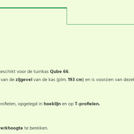
geschikt voor de tuinkas
Qube 66
.
t
van de
zijgevel
van de kas (plm.
193 cm
) en is voorzien van deze
rofielen, opgelegd in
hoeklijn
en op
T-profielen.
werkhoogte
te bereiken.