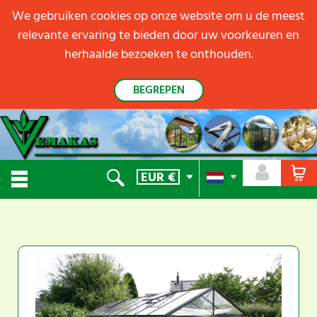
We gebruiken cookies op onze website om u de meest
relevante ervaring te bieden door uw voorkeuren en
herhaalde bezoeken te onthouden.
BEGREPEN
EUR
€