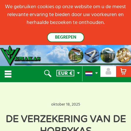
We gebruiken cookies op onze website om u de meest
relevante ervaring te bieden door uw voorkeuren en
herhaalde bezoeken te onthouden.
BEGREPEN
EUR
€
oktober 18, 2025
DE VERZEKERING VAN DE