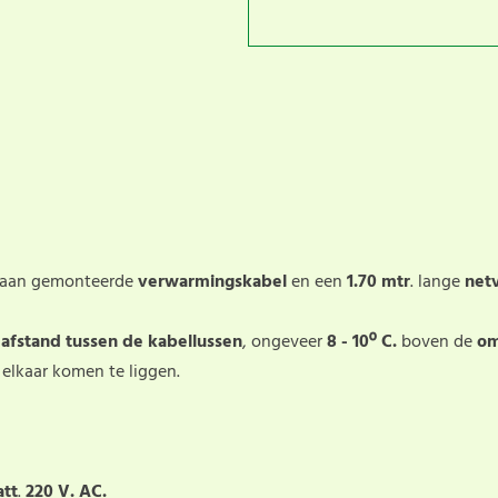
eraan gemonteerde
verwarmingskabel
en een
1.70 mtr
. lange
net
e
afstand tussen de kabellussen
, ongeveer
8 - 10º C.
boven de
om
j elkaar komen te liggen.
tt
.
220 V. AC.