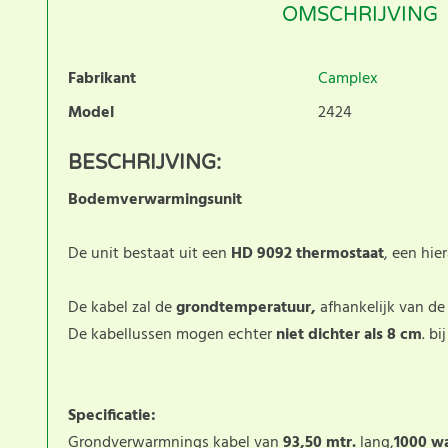
OMSCHRIJVING
Fabrikant
Camplex
Model
2424
BESCHRIJVING:
Bodemverwarmingsunit
De unit bestaat uit een
HD 9092 thermostaat
, een hi
De kabel zal de
grondtemperatuur,
afhankelijk van d
De kabellussen mogen echter
niet dichter als 8 cm
. bi
Specificatie:
Grondverwarmnings kabel van
93,50 mtr.
lang,
1000
wa