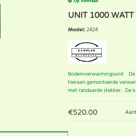
Op Voorraad
UNIT 1000 WATT
Model
:
2424
Bodemverwarmingsunit De un
hieraan gemonteerde verwarm
met randaarde stekker. De ka
€
520.00
Aant