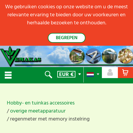
We gebruiken cookies op onze website om u de meest
relevante ervaring te bieden door uw voorkeuren en
herhaalde bezoeken te onthouden.
BEGREPEN
EUR
€
Hobby- en tuinkas accessoires
overige meetapparatuur
regenmeter met memory instelring