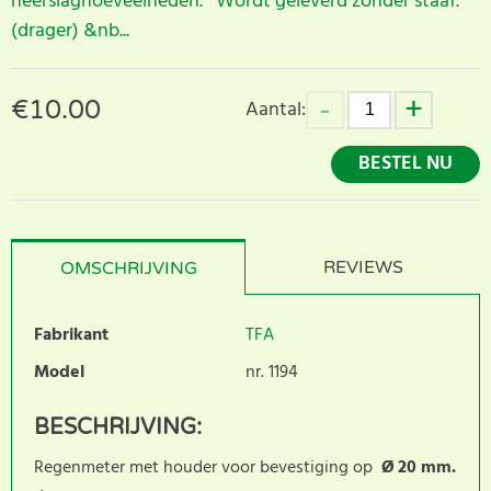
neerslaghoeveelheden. Wordt geleverd zonder staaf.
(drager) &nb...
€
10.00
Aantal:
BESTEL NU
REVIEWS
OMSCHRIJVING
Fabrikant
TFA
Model
nr. 1194
BESCHRIJVING:
Regenmeter met houder voor bevestiging op
Ø
20 mm.