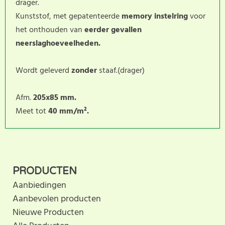
drager.
Kunststof, met gepatenteerde
memory instelring
voor
het onthouden van
eerder gevallen
neerslaghoeveelheden.
Wordt geleverd
zonder
staaf.(drager)
Afm.
205x85 mm.
Meet tot
40 mm/m².
Dit product heeft nog geen
SCHRIJF BEOORDELING
klantbeoordeling. U helpt
PRODUCTEN
anderen met hun keuze door uw ervaring te delen.
Aanbiedingen
Schrijf als eerste een beoordeling voor dit product.
Aanbevolen producten
Nieuwe Producten