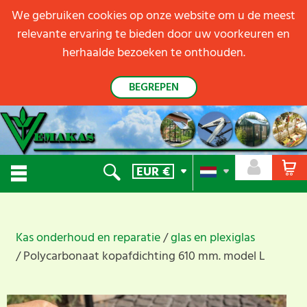
We gebruiken cookies op onze website om u de meest
relevante ervaring te bieden door uw voorkeuren en
herhaalde bezoeken te onthouden.
BEGREPEN
EUR
€
Kas onderhoud en reparatie
glas en plexiglas
Polycarbonaat kopafdichting 610 mm. model L