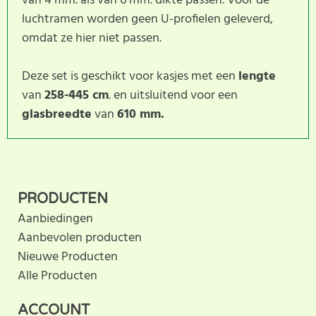
van 4 mm. als van 6 mm. dikte passen. Voor de
luchtramen worden geen U-profielen geleverd,
omdat ze hier niet passen.
Deze set is geschikt voor kasjes met een
lengte
van
258-445 cm
. en uitsluitend voor een
glasbreedte
van
610 mm.
Dit product heeft nog geen
SCHRIJF BEOORDELING
klantbeoordeling. U helpt
PRODUCTEN
anderen met hun keuze door uw ervaring te delen.
Aanbiedingen
Schrijf als eerste een beoordeling voor dit product.
Aanbevolen producten
Nieuwe Producten
Alle Producten
ACCOUNT