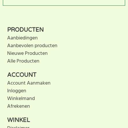
Dit product heeft nog geen
SCHRIJF BEOORDELING
klantbeoordeling. U helpt
PRODUCTEN
anderen met hun keuze door uw ervaring te delen.
Aanbiedingen
Schrijf als eerste een beoordeling voor dit product.
Aanbevolen producten
Nieuwe Producten
Alle Producten
ACCOUNT
Account Aanmaken
Inloggen
Winkelmand
Afrekenen
WINKEL