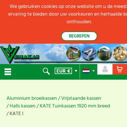
We gebruiken cookies op onze website om u de meest
ervaring te bieden door uw voorkeuren en herhaalde 
onthouden.
BEGREPEN
EUR
€
Aluminium broeikassen
Vrijstaande kassen
Halls kassen
KATE Tuinkassen 1920 mm breed
KATE I