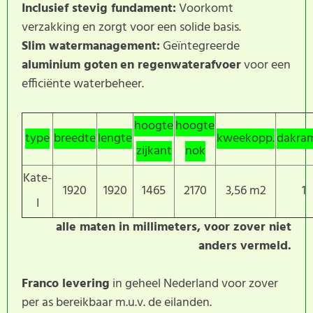
Inclusief stevig fundament:
Voorkomt
verzakking en zorgt voor een solide basis.
Slim watermanagement:
Geïntegreerde
aluminium goten
en regenwaterafvoer
voor een
efficiënte waterbeheer.
hoogte
hoogte
type
breedte
lengte
kweekopp.
dakra
zijkant
nok
Kate-
1920
1920
1465
2170
3,56 m2
1
I
alle maten in millimeters, voor zover niet
anders vermeld.
Franco levering
in geheel Nederland voor zover
per as bereikbaar m.u.v. de eilanden.