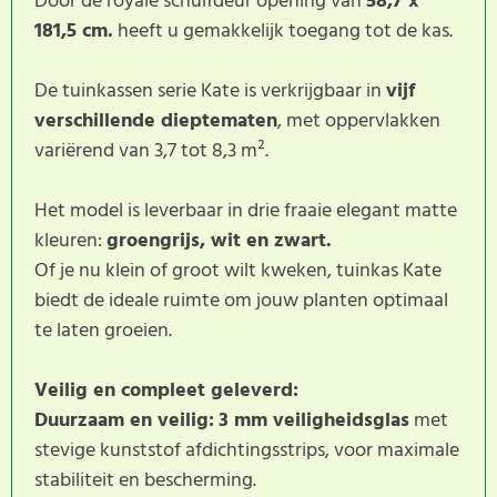
Door de royale schuifdeur opening van
58,7 x
181,5 cm.
heeft u gemakkelijk toegang tot de kas.
De tuinkassen serie Kate is verkrijgbaar in
vijf
verschillende dieptematen
, met oppervlakken
variërend van 3,7 tot 8,3 m².
Het model is leverbaar in drie fraaie elegant matte
kleuren:
groengrijs, wit en zwart.
Of je nu klein of groot wilt kweken, tuinkas Kate
biedt de ideale ruimte om jouw planten optimaal
te laten groeien.
Veilig en compleet geleverd:
Duurzaam en veilig:
3 mm veiligheidsglas
met
stevige kunststof afdichtingsstrips, voor maximale
stabiliteit en bescherming.