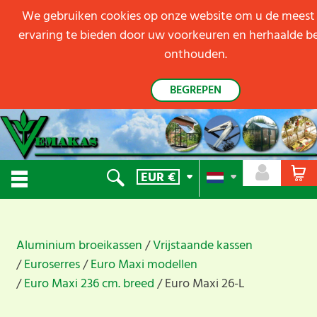
We gebruiken cookies op onze website om u de meest 
ervaring te bieden door uw voorkeuren en herhaalde b
onthouden.
BEGREPEN
EUR
€
Aluminium broeikassen
Vrijstaande kassen
Euroserres
Euro Maxi modellen
Euro Maxi 236 cm. breed
Euro Maxi 26-L