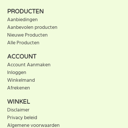
klantbeoordeling. U helpt
PRODUCTEN
anderen met hun keuze door uw ervaring te delen.
Aanbiedingen
Schrijf als eerste een beoordeling voor dit product.
Aanbevolen producten
Nieuwe Producten
Alle Producten
ACCOUNT
Account Aanmaken
Inloggen
Winkelmand
Afrekenen
WINKEL
Disclaimer
Privacy beleid
Algemene voorwaarden