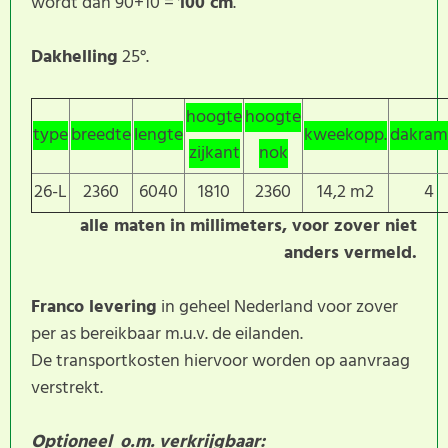
wordt dan 90+10 =
100 cm
.
Dakhelling
25°.
hoogte
hoogte
type
breedte
lengte
kweekopp.
dakram
zijkant
nok
26-L
2360
6040
1810
2360
14,2 m2
4
alle maten in millimeters, voor zover niet
anders vermeld.
Franco levering
in geheel Nederland voor zover
per as bereikbaar m.u.v. de eilanden.
De transportkosten hiervoor worden op aanvraag
verstrekt.
Optioneel o.m. verkrijgbaar: