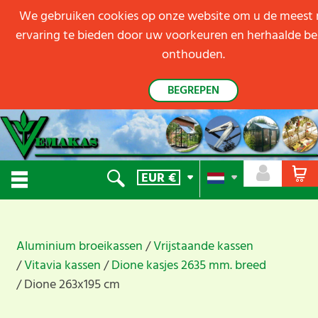
We gebruiken cookies op onze website om u de meest 
ervaring te bieden door uw voorkeuren en herhaalde b
onthouden.
BEGREPEN
EUR
€
Aluminium broeikassen
Vrijstaande kassen
Vitavia kassen
Dione kasjes 2635 mm. breed
Dione 263x195 cm