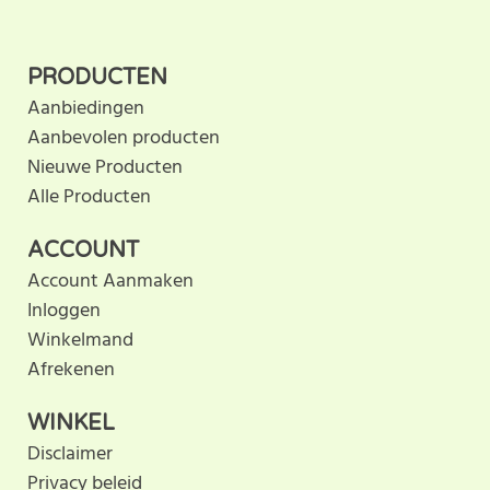
Dit product heeft nog geen
SCHRIJF BEOORDELING
klantbeoordeling. U helpt
PRODUCTEN
anderen met hun keuze door uw ervaring te delen.
Aanbiedingen
Schrijf als eerste een beoordeling voor dit product.
Aanbevolen producten
Nieuwe Producten
Alle Producten
ACCOUNT
Account Aanmaken
Inloggen
Winkelmand
Afrekenen
WINKEL
Disclaimer
Privacy beleid