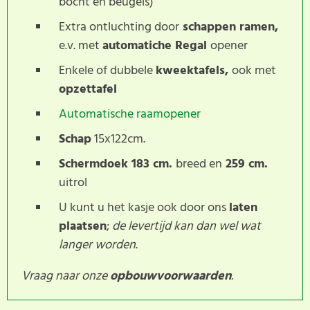
bocht en beugels)
Extra ontluchting door
schappen ramen,
e.v. met
automatiche Regal
opener
Enkele of dubbele
kweektafels,
ook met
opzettafel
Automatische raamopener
Schap
15x122cm.
Schermdoek 183 cm.
breed en
259 cm.
uitrol
U kunt u het kasje ook door ons
laten
plaatsen
;
de levertijd kan dan wel wat
langer worden
.
Vraag naar onze
opbouwvoorwaarden
.