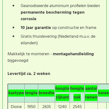
Geanodiseerde aluminium profielen bieden
permanente bescherming tegen
corrosie
10 jaar garantie
op constructie en frame
Gratis thuislevering (Nederland m.u.v. de
eilanden)
Makkelijk te monteren -
montagehandleiding
bijgevoegd
Levertijd ca. 2 weken
hoogte
hoogte
aantal
kastype
lengte
breedte
kwee
zijkant
nok
ramen
Dione
1950
2635
1240
2545