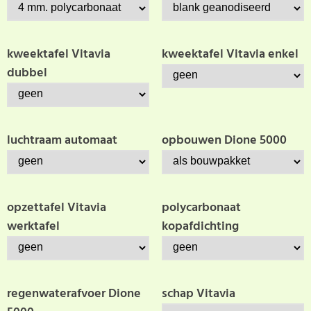
kweektafel Vitavia
kweektafel Vitavia enkel
dubbel
luchtraam automaat
opbouwen Dione 5000
opzettafel Vitavia
polycarbonaat
werktafel
kopafdichting
regenwaterafvoer Dione
schap Vitavia