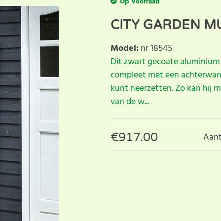
Op Voorraad
CITY GARDEN M
Model
:
nr 18545
Dit zwart gecoate aluminium m
compleet met een achterwand
kunt neerzetten. Zo kan hij m
van de w...
€
917.00
Aant