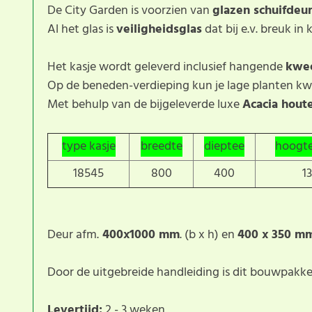
De City Garden is voorzien van
glazen schuifdeu
Al het glas is
veiligheidsglas
dat bij e.v. breuk in 
Het kasje wordt geleverd inclusief hangende
kwe
Op de beneden-verdieping kun je lage planten k
Met behulp van de bijgeleverde luxe
Acacia hout
type kasje
breedte
dieptee
hoogte
18545
800
400
1
Deur afm.
400x1000 mm
. (b x h) en
400 x 350 m
Door de uitgebreide handleiding is dit bouwpakket
Levertijd:
2 - 3 weken