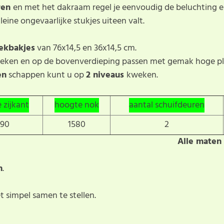
ren
en met het dakraam regel je eenvoudig de beluchting 
kleine ongevaarlijke stukjes uiteen valt.
ekbakjes
van 76x14,5 en 36x14,5 cm.
weken en op de bovenverdieping passen met gemak hoge p
en
schappen kunt u op
2 niveaus
kweken.
 zijkant
hoogte nok
aantal schuifdeuren
390
1580
2
Alle maten 
m
.
 simpel samen te stellen.