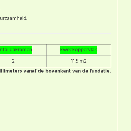
.
uurzaamheid.
ntal dakramen
kweekoppervlak
2
11,5 m2
llimeters vanaf de bovenkant van de fundatie.