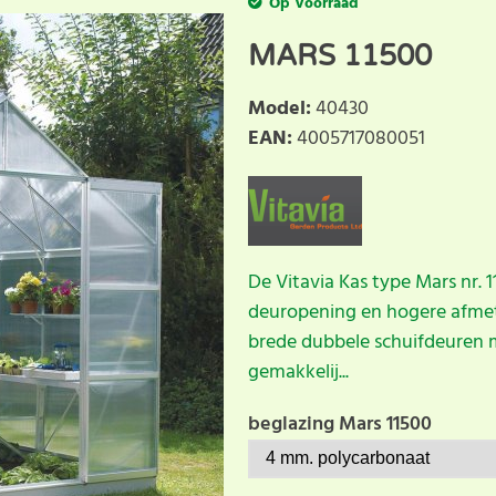
Op Voorraad
MARS 11500
Model
:
40430
EAN
:
4005717080051
De Vitavia Kas type Mars nr.
deuropening en hogere afmeti
brede dubbele schuifdeuren m
gemakkelij...
beglazing Mars 11500