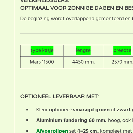
VEILIGHEIDSGLAS:
OPTIMAAL VOOR ZONNIGE DAGEN EN BE
De beglazing wordt overlappend gemonteerd en be
type kasje
lengte
breedte
Mars 11500
4450 mm.
2570 mm
OPTIONEEL LEVERBAAR MET:
Kleur optioneel:
smaragd groen
of
zwart
Aluminium fundering 60 mm.
hoog, ook 
Afvoerpijpen
set (l=
25 cm
., kompleet met