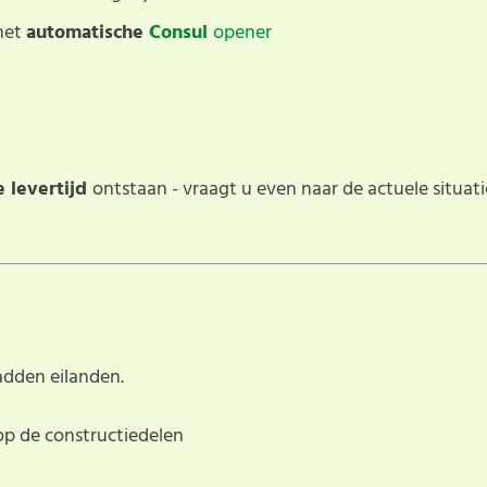
met
automatische
Consul
opener
e levertijd
ontstaan - vraagt u even naar de actuele situat
adden eilanden.
 op de constructiedelen