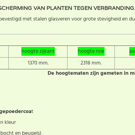
SCHERMING VAN PLANTEN TEGEN VERBRANDING
vestigd met stalen glasveren voor grote stevigheid en d
hoogte zijkant
hoogte nok
aa
.
1370 mm.
2318 mm.
De hoogtematen zijn gemeten in mi
 gepoedercoa
t
in kleur
 bocht en beugels)