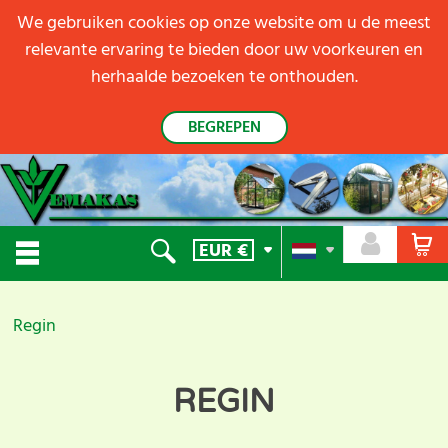
We gebruiken cookies op onze website om u de meest
relevante ervaring te bieden door uw voorkeuren en
herhaalde bezoeken te onthouden.
BEGREPEN
EUR
€
Regin
REGIN