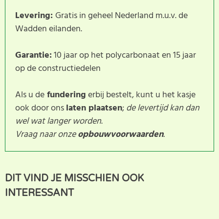
Levering:
Gratis in geheel Nederland m.u.v. de
Wadden eilanden.
Garantie:
10 jaar op het polycarbonaat en 15 jaar
op de constructiedelen
Als u de
fundering
erbij bestelt, kunt u het kasje
ook door ons
laten plaatsen
;
de levertijd kan dan
wel wat langer worden
.
Vraag naar onze
opbouwvoorwaarden
.
Dit product heeft nog geen
SCHRIJF BEOORDELING
DIT VIND JE MISSCHIEN OOK
klantbeoordeling. U helpt
INTERESSANT
anderen met hun keuze door uw ervaring te delen.
Schrijf als eerste een beoordeling voor dit product.