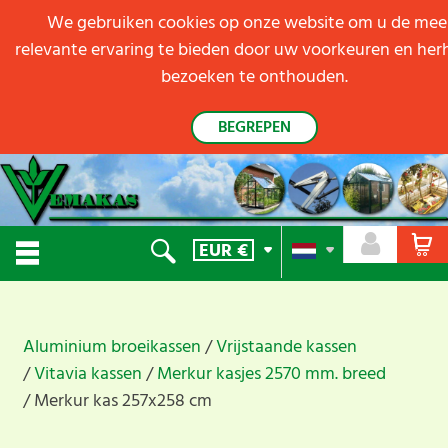
We gebruiken cookies op onze website om u de mee
relevante ervaring te bieden door uw voorkeuren en her
bezoeken te onthouden.
BEGREPEN
EUR
€
Aluminium broeikassen
Vrijstaande kassen
Vitavia kassen
Merkur kasjes 2570 mm. breed
Merkur kas 257x258 cm