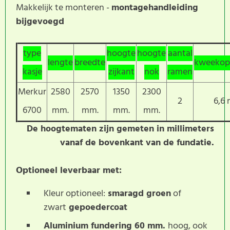
Makkelijk te monteren -
montagehandleiding
bijgevoegd
type
hoogte
hoogte
aantal
lengte
breedte
kweekop
kasje
zijkant
nok
ramen
Merkur
2580
2570
1350
2300
2
6,6
6700
mm.
mm.
mm.
mm.
De hoogtematen zijn gemeten in millimeters
vanaf de bovenkant van de fundatie.
Optioneel leverbaar met:
Kleur optioneel:
smaragd groen
of
zwart
gepoedercoat
Aluminium fundering 60 mm.
hoog, ook