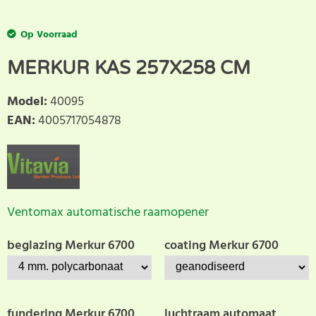
Op Voorraad
MERKUR KAS 257X258 CM
Model
:
40095
EAN
:
4005717054878
Ventomax automatische raamopener
beglazing Merkur 6700
coating Merkur 6700
fundering Merkur 6700
luchtraam automaat